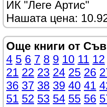
ИК "Леге Артис"
Нашата цена: 10.92
Още книги от Съ
4
5
6
7
8
9
10
11
12
21
22
23
24
25
26
2
36
37
38
39
40
41
4
51
52
53
54
55
56
5