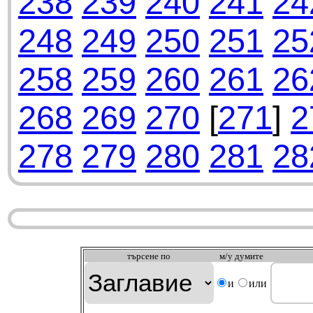
238
239
240
241
24
248
249
250
251
25
258
259
260
261
26
268
269
270
[
271
]
2
278
279
280
281
28
търсeне по
м/у думите
и
или