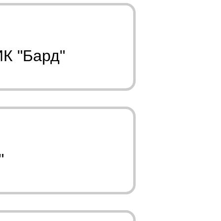
ИК "Бард"
"