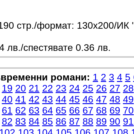
90 стр./формат: 130х200/ИК 
 лв./спестявате 0.36 лв.
ъвременни романи:
1
2
3
4
5
19
20
21
22
23
24
25
26
27
28
40
41
42
43
44
45
46
47
48
49
61
62
63
64
65
66
67
68
69
70
82
83
84
85
86
87
88
89
90
91
102
103
104
105
106
107
108