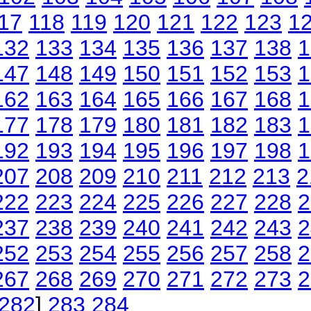
17
118
119
120
121
122
123
1
132
133
134
135
136
137
138
1
147
148
149
150
151
152
153
1
162
163
164
165
166
167
168
1
177
178
179
180
181
182
183
1
192
193
194
195
196
197
198
1
207
208
209
210
211
212
213
2
222
223
224
225
226
227
228
2
237
238
239
240
241
242
243
2
252
253
254
255
256
257
258
2
267
268
269
270
271
272
273
2
282
]
283
284