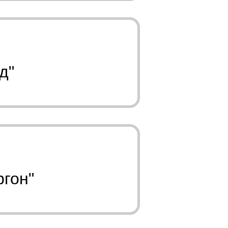
д"
ргон"