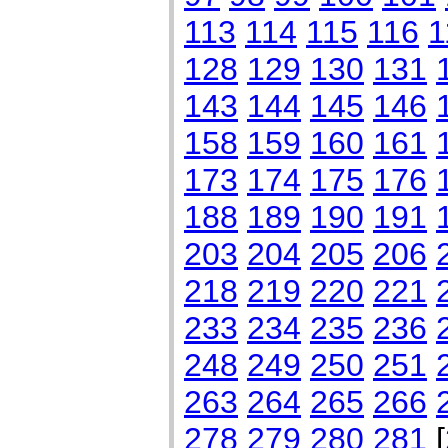
113
114
115
116
1
128
129
130
131
143
144
145
146
158
159
160
161
173
174
175
176
188
189
190
191
203
204
205
206
218
219
220
221
233
234
235
236
248
249
250
251
263
264
265
266
278
279
280
281
[