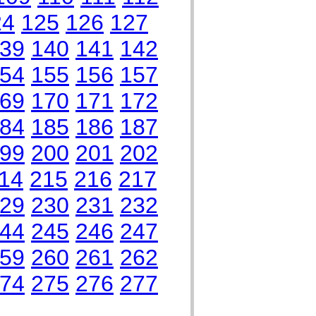
24
125
126
127
39
140
141
142
54
155
156
157
69
170
171
172
84
185
186
187
99
200
201
202
14
215
216
217
29
230
231
232
44
245
246
247
59
260
261
262
74
275
276
277