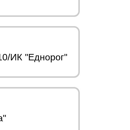
10/ИК "Еднорог"
а"