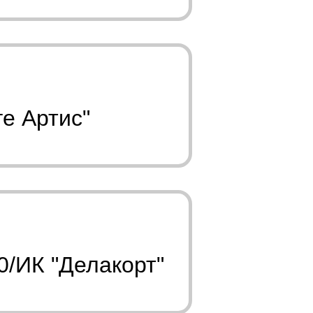
е Артис"
0/ИК "Делакорт"