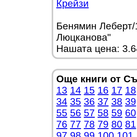
Крейзи
Бенямин Леберт/1
Люцканова"
Нашата цена: 3.64
Още книги от С
13
14
15
16
17
18
34
35
36
37
38
39
55
56
57
58
59
60
76
77
78
79
80
81
97
98
99
100
101