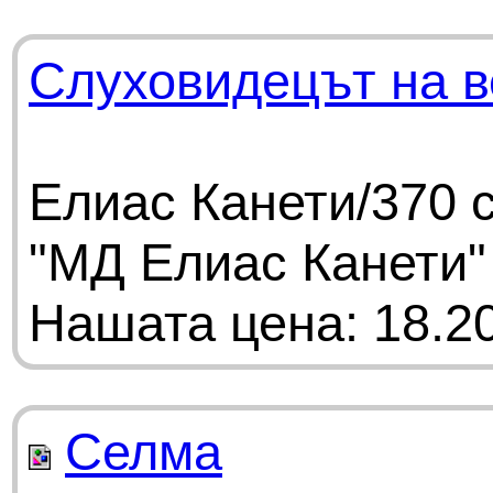
Слуховидецът на в
Елиас Канети/370 
"МД Елиас Канети"
Нашата цена: 18.20
Селма