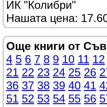
ИК "Колибри"
Нашата цена: 17.60
Още книги от Съ
4
5
6
7
8
9
10
11
12
21
22
23
24
25
26
2
36
37
38
39
40
41
4
51
52
53
54
55
56
5