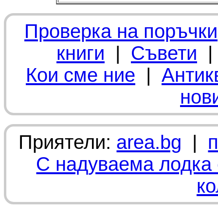
Проверка на поръчки
книги
|
Съвети
Кои сме ние
|
Антик
нов
Приятели:
area.bg
|
С надуваема лодка 
ко