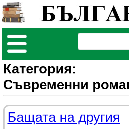
Категория:
Съвременни рома
Бащата на другия