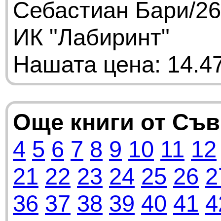
Себастиан Бари/26
ИК "Лабиринт"
Нашата цена: 14.47
Още книги от Съ
4
5
6
7
8
9
10
11
12
21
22
23
24
25
26
2
36
37
38
39
40
41
4