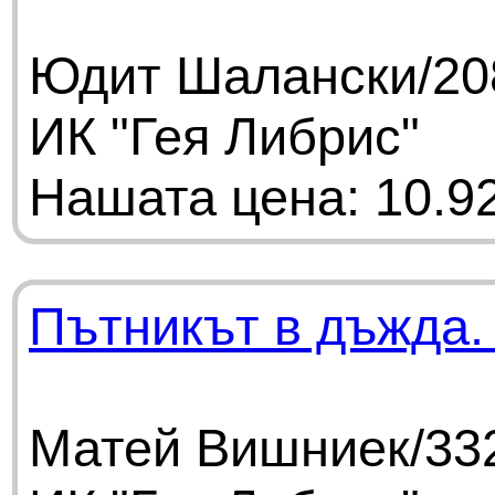
Юдит Шалански/208
ИК "Гея Либрис"
Нашата цена: 10.92
Пътникът в дъжда.
Матей Вишниек/332