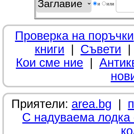
и
или
Проверка на поръчки
книги
|
Съвети
Кои сме ние
|
Антик
нов
Приятели:
area.bg
|
С надуваема лодка 
ко