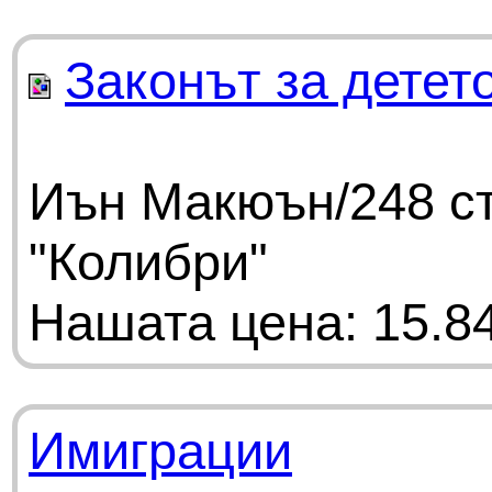
Законът за детет
Иън Макюън/248 ст
"Колибри"
Нашата цена: 15.84
Имиграции