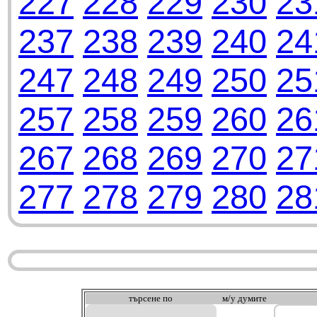
227
228
229
230
23
237
238
239
240
24
247
248
249
250
25
257
258
259
260
26
267
268
269
270
27
277
278
279
280
28
търсeне по
м/у думите