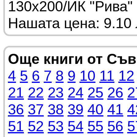
130х200/ИК "Рива"
Нашата цена: 9.10 
Още книги от Съ
4
5
6
7
8
9
10
11
12
21
22
23
24
25
26
2
36
37
38
39
40
41
4
51
52
53
54
55
56
5