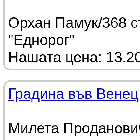
Орхан Памук/368 с
"Еднорог"
Нашата цена: 13.20
Градина във Венец
Милета Проданович