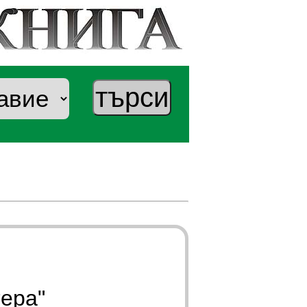
тера"