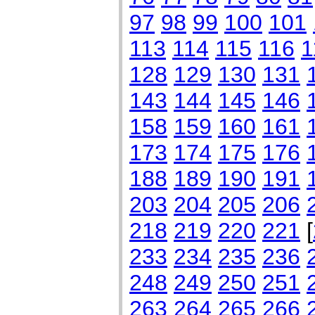
97
98
99
100
101
113
114
115
116
1
128
129
130
131
143
144
145
146
158
159
160
161
173
174
175
176
188
189
190
191
203
204
205
206
218
219
220
221
[
233
234
235
236
248
249
250
251
263
264
265
266