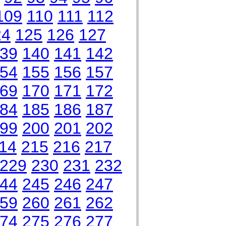
109
110
111
112
24
125
126
127
39
140
141
142
54
155
156
157
69
170
171
172
84
185
186
187
99
200
201
202
14
215
216
217
229
230
231
232
44
245
246
247
59
260
261
262
74
275
276
277