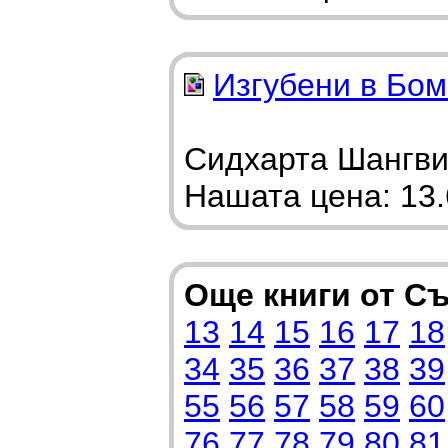
Изгубени в Бо
Сидхарта Шангви/
Нашата цена: 13.6
Още книги от С
13
14
15
16
17
18
34
35
36
37
38
39
55
56
57
58
59
60
76
77
78
79
80
81