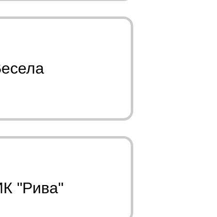
Весела
ИК "Рива"