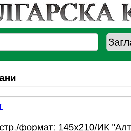
ани
т
стр./формат: 145х210/ИК "Ал