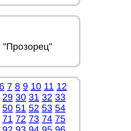
 "Прозорец"
6
7
8
9
10
11
12
29
30
31
32
33
50
51
52
53
54
71
72
73
74
75
92
93
94
95
96