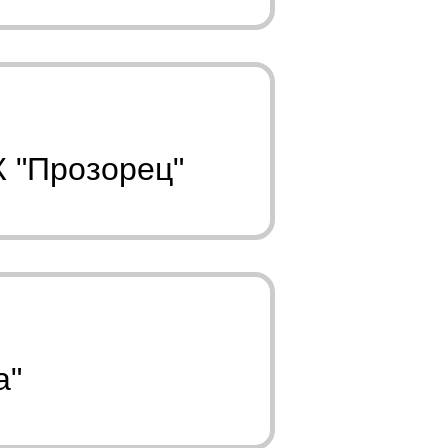
К "Прозорец"
а"