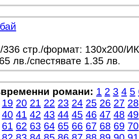
мбай
336 стр./формат: 130х200/ИК
5 лв./спестявате 1.35 лв.
ъвременни романи:
1
2
3
4
5
19
20
21
22
23
24
25
26
27
28
40
41
42
43
44
45
46
47
48
49
61
62
63
64
65
66
67
68
69
70
82
83
84
85
86
87
88
89
90
91