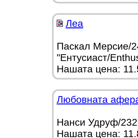
Леа
Паскал Мерсие/2
"Ентусиаст/Enthus
Нашата цена: 11.5
Любовната афера
Нанси Удруф/232 
Нашата цена: 11.8