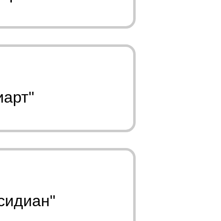
иарт"
сидиан"