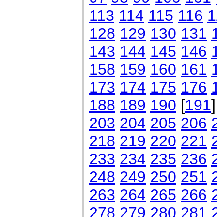
113
114
115
116
1
128
129
130
131
143
144
145
146
158
159
160
161
173
174
175
176
188
189
190
[
191
203
204
205
206
218
219
220
221
233
234
235
236
248
249
250
251
263
264
265
266
278
279
280
281