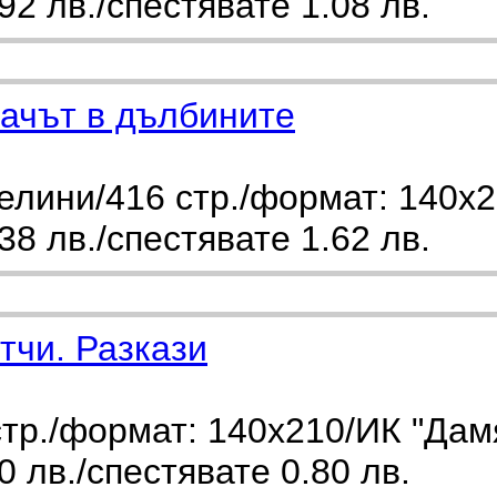
2 лв./спестявате 1.08 лв.
ачът в дълбините
ини/416 стр./формат: 140х21
8 лв./спестявате 1.62 лв.
тчи. Разкази
тр./формат: 140х210/ИК "Дам
 лв./спестявате 0.80 лв.