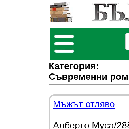
Категория:
Съвременни ром
Мъжът отляво
Алберто Муса/288