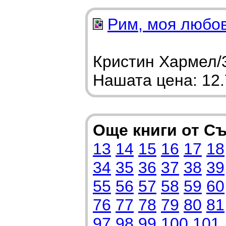
Рим, моя любо
Кристин Хармел/3
Нашата цена: 12.7
Още книги от С
13
14
15
16
17
18
34
35
36
37
38
39
55
56
57
58
59
60
76
77
78
79
80
81
97
98
99
100
101