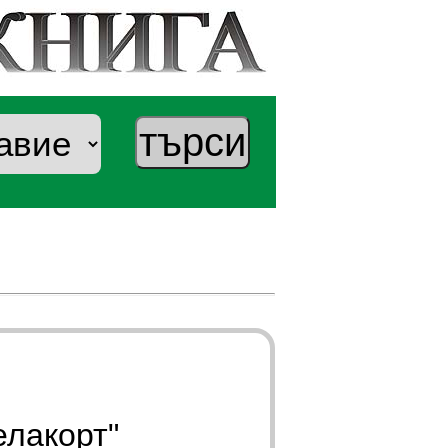
елакорт"