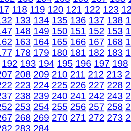
17
118
119
120
121
122
123
1
132
133
134
135
136
137
138
1
147
148
149
150
151
152
153
1
162
163
164
165
166
167
168
1
177
178
179
180
181
182
183
1
]
192
193
194
195
196
197
198
207
208
209
210
211
212
213
2
222
223
224
225
226
227
228
2
237
238
239
240
241
242
243
2
252
253
254
255
256
257
258
2
267
268
269
270
271
272
273
2
282
283
284