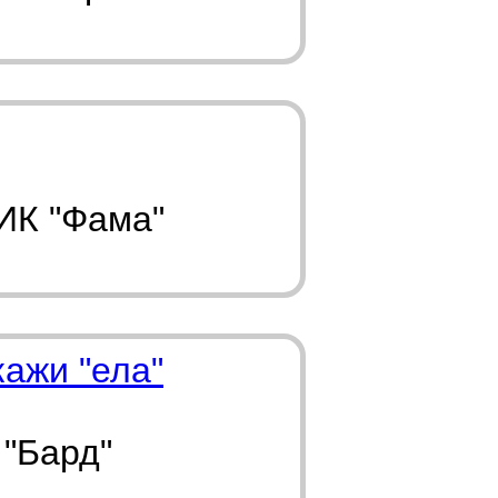
ИК "Фама"
кажи "ела"
 "Бард"