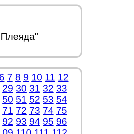
"Плеяда"
6
7
8
9
10
11
12
29
30
31
32
33
50
51
52
53
54
71
72
73
74
75
92
93
94
95
96
109
110
111
112