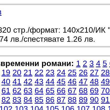
в
20 стр./формат: 140х210/ИК 
4 лв./спестявате 1.26 лв.
ъвременни романи:
1
2
3
4
5
19
20
21
22
23
24
25
26
27
28
40
41
42
43
44
45
46
47
48
49
61
62
63
64
65
66
67
68
69
70
82
83
84
85
86
87
88
89
90
91
102
103
104
105
106
107
108