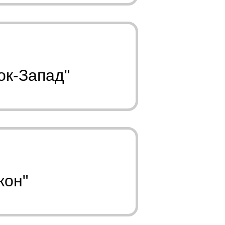
ок-Запад"
кон"