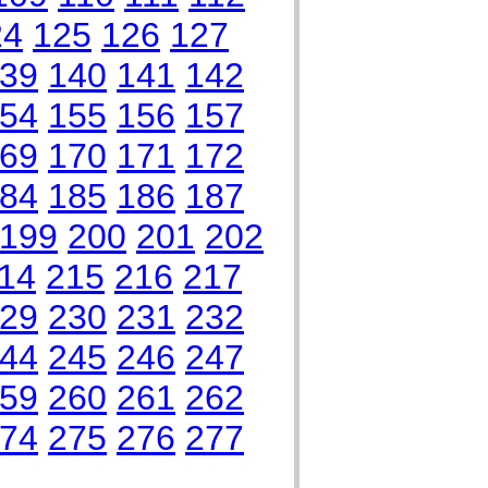
24
125
126
127
39
140
141
142
54
155
156
157
69
170
171
172
84
185
186
187
199
200
201
202
14
215
216
217
29
230
231
232
44
245
246
247
59
260
261
262
74
275
276
277