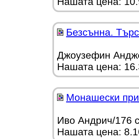
Нашата цена: 10.9
Безсънна. Търс
Джоузефин Анджел
Нашата цена: 16.3
Монашески при
Иво Андрич/176 с
Нашата цена: 8.10