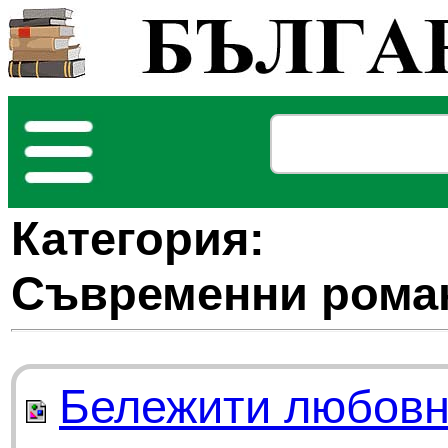
Категория:
Съвременни рома
Бележити любовн