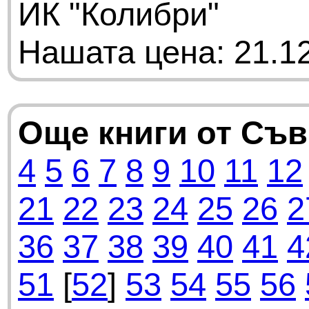
ИК "Колибри"
Нашата цена: 21.12
Още книги от Съ
4
5
6
7
8
9
10
11
12
21
22
23
24
25
26
2
36
37
38
39
40
41
4
51
[
52
]
53
54
55
56