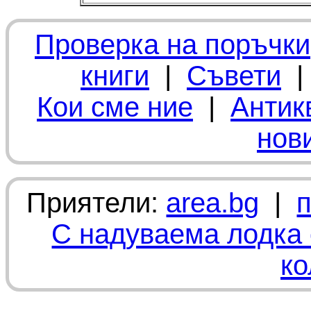
Проверка на поръчки
книги
|
Съвети
Кои сме ние
|
Антик
нов
Приятели:
area.bg
|
С надуваема лодка 
ко