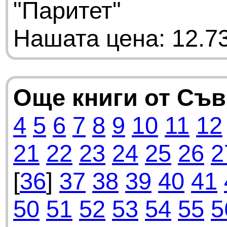
"Паритет"
Нашата цена: 12.73
Още книги от Съ
4
5
6
7
8
9
10
11
12
21
22
23
24
25
26
2
[
36
]
37
38
39
40
41
50
51
52
53
54
55
5