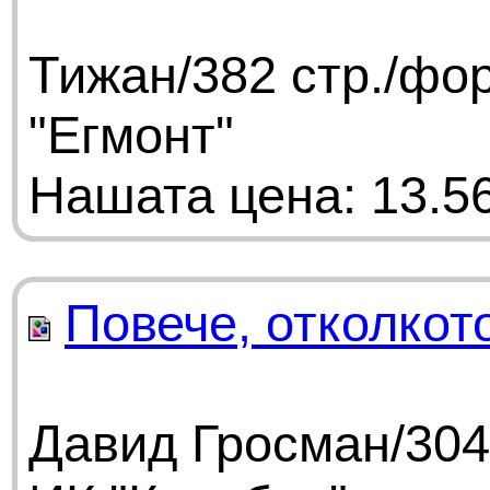
Тижан/382 стр./фо
"Егмонт"
Нашата цена: 13.56
Повече, отколкот
Давид Гросман/304