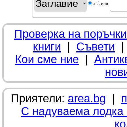
и
или
Проверка на поръчки
книги
|
Съвети
Кои сме ние
|
Антик
нов
Приятели:
area.bg
|
С надуваема лодка 
ко