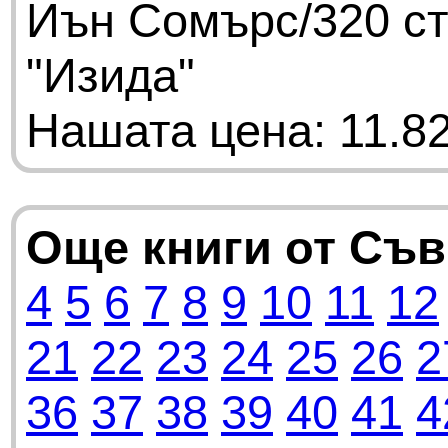
Иън Сомърс/320 ст
"Изида"
Нашата цена: 11.82
Още книги от Съ
4
5
6
7
8
9
10
11
12
21
22
23
24
25
26
2
36
37
38
39
40
41
4