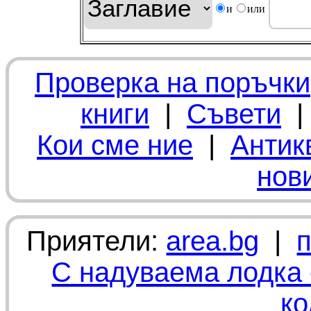
и
или
Проверка на поръчки
книги
|
Съвети
Кои сме ние
|
Антик
нов
Приятели:
area.bg
|
С надуваема лодка 
ко