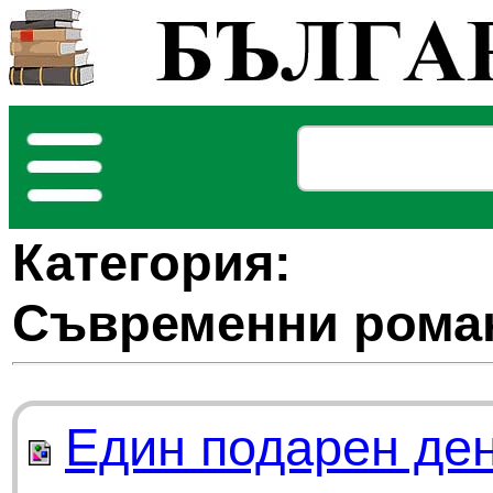
Категория:
Съвременни рома
Един подарен де