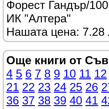
Форест Гандър/100
ИК "Алтера"
Нашата цена: 7.28 
Още книги от Съ
4
5
6
7
8
9
10
11
12
21
22
23
24
25
26
2
36
37
38
39
40
41
4