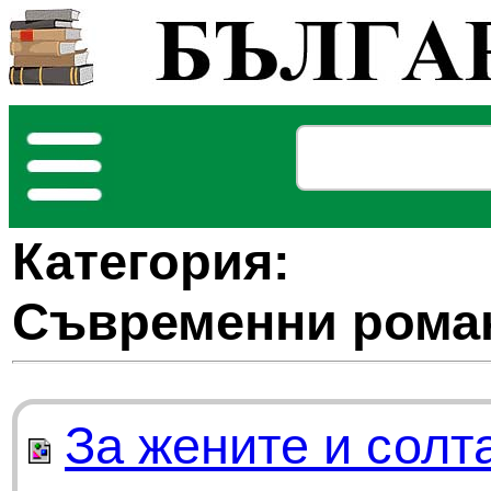
Категория:
Съвременни рома
За жените и солт