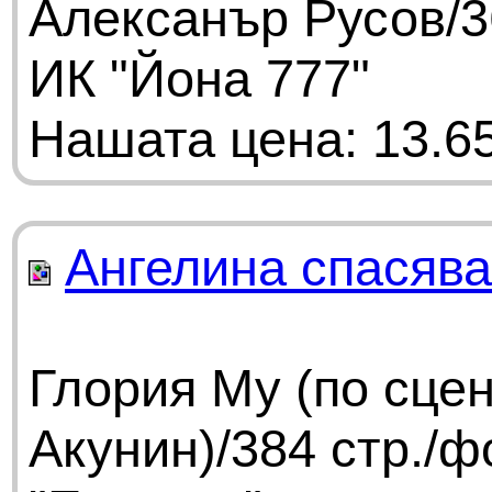
Алексанър Русов/3
ИК "Йона 777"
Нашата цена: 13.65
Ангелина спасява
Глория Му (по сце
Акунин)/384 стр./