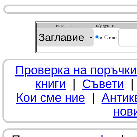
търсeне по
м/у думите
и
или
Проверка на поръчки
книги
|
Съвети
Кои сме ние
|
Антик
нов