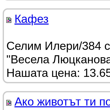
Кафез
Селим Илери/384 с
"Весела Люцканов
Нашата цена: 13.65
Ако животът ти п