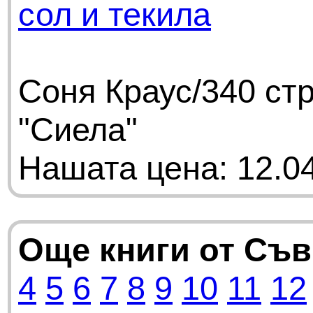
сол и текила
Соня Краус/340 ст
"Сиела"
Нашата цена: 12.04
Още книги от Съ
4
5
6
7
8
9
10
11
12