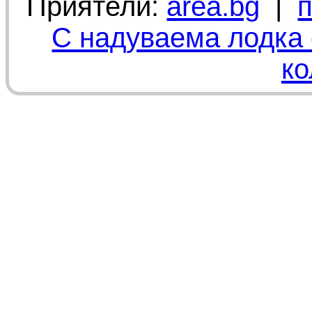
Приятели:
area.bg
|
С надуваема лодка 
ко