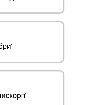
бри"
нискорп"