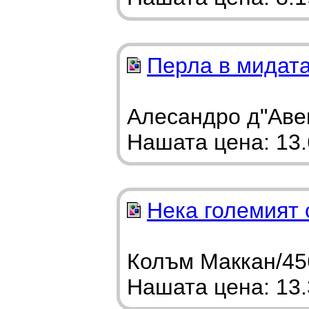
Перла в мидат
Алесандро д"Аве
Нашата цена: 13.6
Нека големият 
Колъм Маккан/456
Нашата цена: 13.3