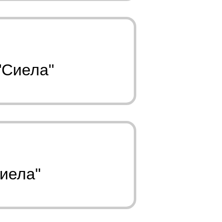
"Сиела"
Сиела"