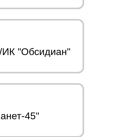
/ИК "Обсидиан"
анет-45"