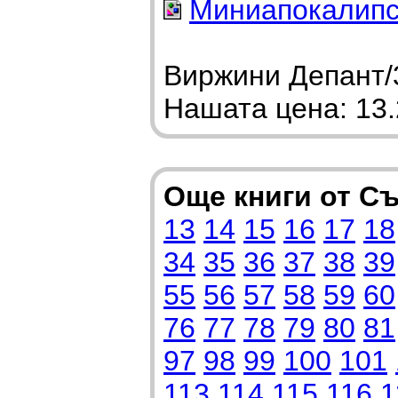
Миниапокалипс
Виржини Депант/3
Нашата цена: 13.2
Още книги от С
13
14
15
16
17
18
34
35
36
37
38
39
55
56
57
58
59
60
76
77
78
79
80
81
97
98
99
100
101
113
114
115
116
1