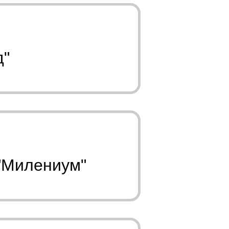
д"
 "Милениум"