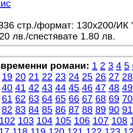
ис
36 стр./формат: 130х200/ИК 
0 лв./спестявате 1.80 лв.
ъвременни романи:
1
2
3
4
5
19
20
21
22
23
24
25
26
27
28
40
41
42
43
44
45
46
47
48
49
61
62
63
64
65
66
67
68
69
70
82
83
84
85
86
87
88
89
90
91
102
103
104
105
106
107
108
17
118
119
120
121
122
123
1