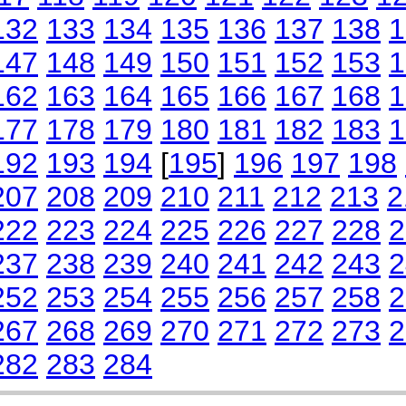
132
133
134
135
136
137
138
1
147
148
149
150
151
152
153
1
162
163
164
165
166
167
168
1
177
178
179
180
181
182
183
1
192
193
194
[
195
]
196
197
198
207
208
209
210
211
212
213
2
222
223
224
225
226
227
228
2
237
238
239
240
241
242
243
2
252
253
254
255
256
257
258
2
267
268
269
270
271
272
273
2
282
283
284