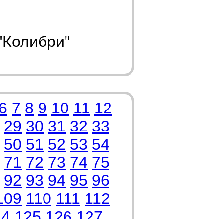
"Колибри"
6
7
8
9
10
11
12
29
30
31
32
33
50
51
52
53
54
71
72
73
74
75
92
93
94
95
96
109
110
111
112
24
125
126
127