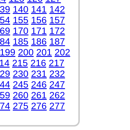
39
140
141
142
54
155
156
157
69
170
171
172
84
185
186
187
199
200
201
202
14
215
216
217
29
230
231
232
44
245
246
247
59
260
261
262
74
275
276
277