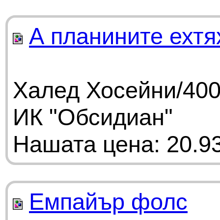
А планините ехтя
Халед Хосейни/400
ИК "Обсидиан"
Нашата цена: 20.93
Емпайър фолс