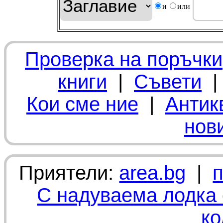
и
или
Проверка на поръчки
книги
|
Съвети
Кои сме ние
|
Антик
нов
Приятели:
area.bg
|
С надуваема лодка 
ко