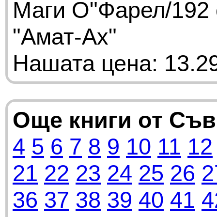
Маги О"Фарел/192 
"Амат-Ах"
Нашата цена: 13.29
Още книги от Съ
4
5
6
7
8
9
10
11
12
21
22
23
24
25
26
2
36
37
38
39
40
41
4