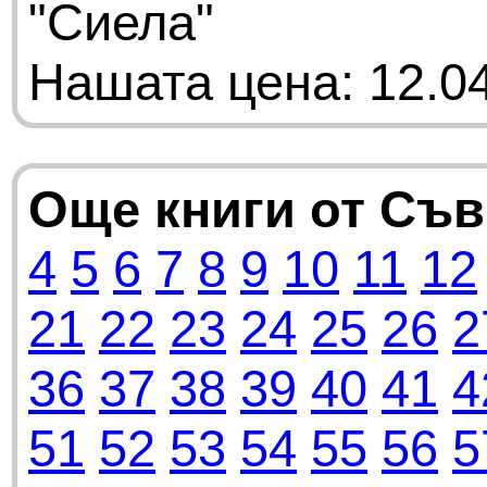
"Сиела"
Нашата цена: 12.04
Още книги от Съ
4
5
6
7
8
9
10
11
12
21
22
23
24
25
26
2
36
37
38
39
40
41
4
51
52
53
54
55
56
5