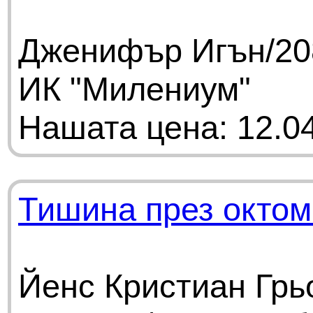
Дженифър Игън/208
ИК "Милениум"
Нашата цена: 12.04
Тишина през окто
Йенс Кристиан Грь