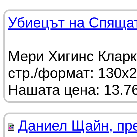
Убиецът на Спяща
Мери Хигинс Кларк
стр./формат: 130х
Нашата цена: 13.76
Даниел Щайн, пр