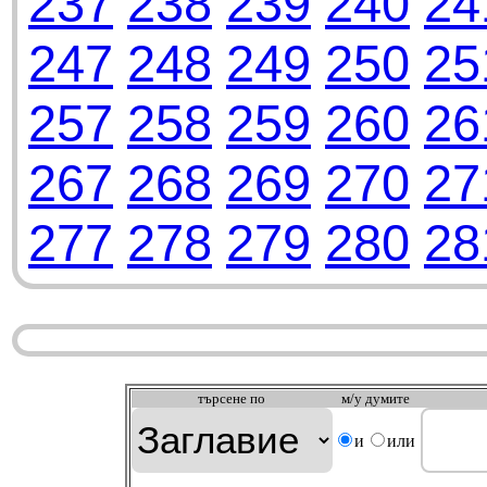
237
238
239
240
24
247
248
249
250
25
257
258
259
260
26
267
268
269
270
27
277
278
279
280
28
търсeне по
м/у думите
и
или