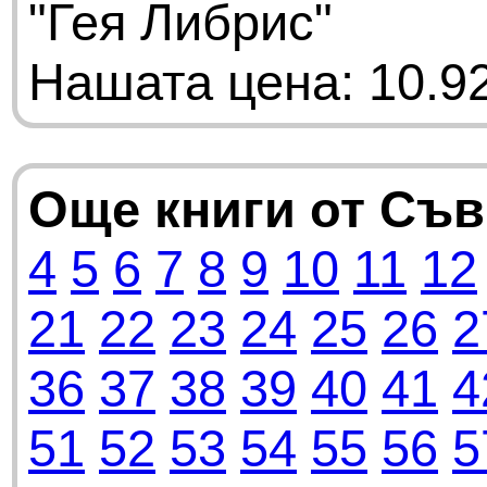
"Гея Либрис"
Нашата цена: 10.92
Още книги от Съ
4
5
6
7
8
9
10
11
12
21
22
23
24
25
26
2
36
37
38
39
40
41
4
51
52
53
54
55
56
5