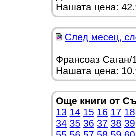
Нашата цена: 42.9
След месец, сл
Франсоаз Саган/1
Нашата цена: 10.9
Още книги от С
13
14
15
16
17
18
34
35
36
37
38
39
55
56
57
58
59
60