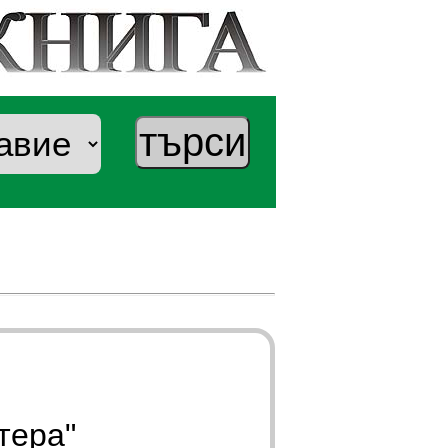
тера"