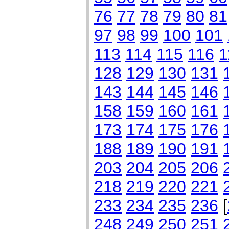
76
77
78
79
80
81
97
98
99
100
101
113
114
115
116
1
128
129
130
131
143
144
145
146
158
159
160
161
173
174
175
176
188
189
190
191
203
204
205
206
218
219
220
221
233
234
235
236
[
248
249
250
251