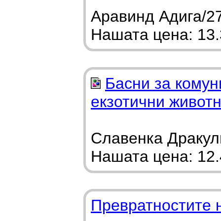
Аравинд Адига/27
Нашата цена: 13.3
Басни за комун
екзотични живот
Славенка Дракули
Нашата цена: 12.4
Превратностите 