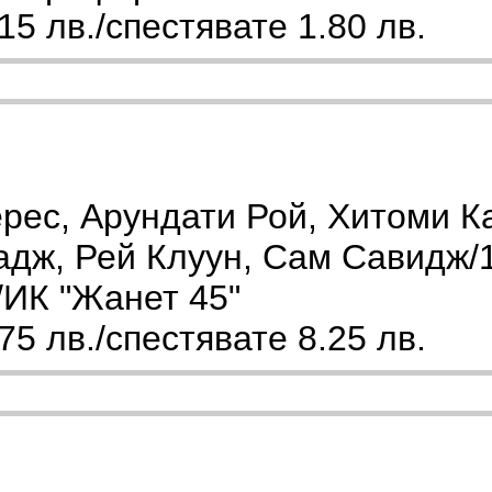
5 лв./спестявате 1.80 лв.
рес, Арундати Рой, Хитоми К
адж, Рей Клуун, Сам Савидж/1
/ИК "Жанет 45"
5 лв./спестявате 8.25 лв.