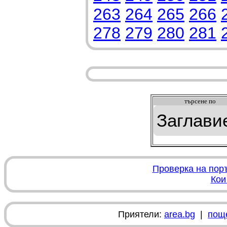
263
264
265
266
278
279
280
281
търсeне по
Проверка на пор
Кои
Приятели:
area.bg
|
пощ