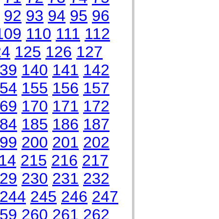
92
93
94
95
96
109
110
111
112
24
125
126
127
39
140
141
142
54
155
156
157
69
170
171
172
84
185
186
187
99
200
201
202
14
215
216
217
29
230
231
232
244
245
246
247
59
260
261
262