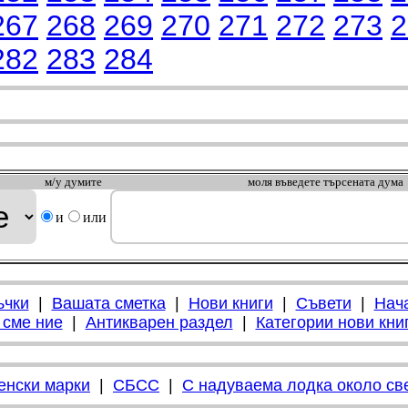
267
268
269
270
271
272
273
2
282
283
284
м/у думите
моля въведете търсената дума
и
или
ъчки
|
Вашата сметка
|
Нови книги
|
Съвети
|
Нач
 сме ние
|
Антикварен раздел
|
Категории нови кни
енски марки
|
СБСС
|
С надуваема лодка около св