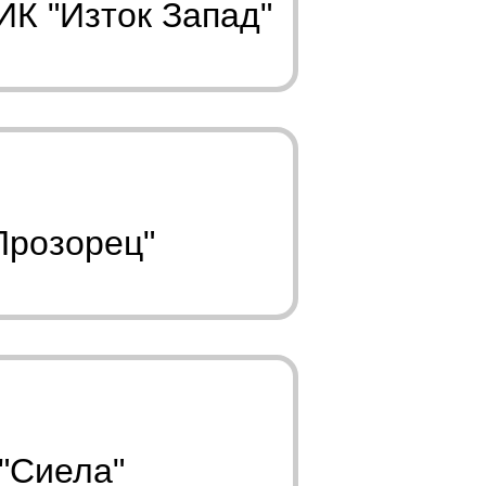
ИК "Изток Запад"
Прозорец"
"Сиела"