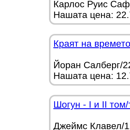
Карлос Руис Сафо
Нашата цена: 22.7
Краят на времет
Йоран Салберг/22
Нашата цена: 12.7
Шогун - I и II то
Джеймс Клавел/1