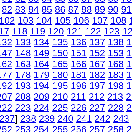
82
83
84
85
86
87
88
89
90
91
102
103
104
105
106
107
108
17
118
119
120
121
122
123
1
132
133
134
135
136
137
138
1
147
148
149
150
151
152
153
1
162
163
164
165
166
167
168
1
177
178
179
180
181
182
183
1
192
193
194
195
196
197
198
1
207
208
209
210
211
212
213
2
222
223
224
225
226
227
228
2
237
]
238
239
240
241
242
243
252
253
254
255
256
257
258
2