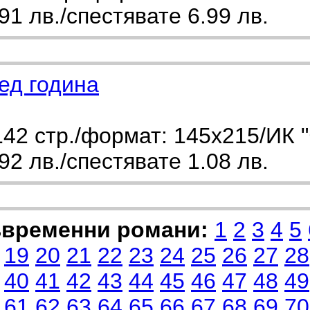
1 лв./спестявате 6.99 лв.
ед година
42 стр./формат: 145х215/ИК 
2 лв./спестявате 1.08 лв.
ъвременни романи:
1
2
3
4
5
19
20
21
22
23
24
25
26
27
28
40
41
42
43
44
45
46
47
48
49
61
62
63
64
65
66
67
68
69
70