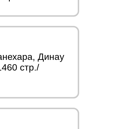
анехара, Динау
460 стр./