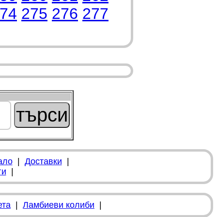
74
275
276
277
ало
|
Доставки
|
ги
|
ета
|
Ламбиеви колиби
|