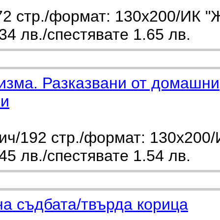
2 стр./формат: 130х200/ИК "
4 лв./спестявате 1.65 лв.
изма. Разказвани от домашни
ни
ч/192 стр./формат: 130х200/
5 лв./спестявате 1.54 лв.
на съдбата/твърда корица