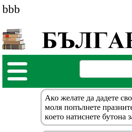
bbb
Ако желате да дадете св
моля попълнете празните
което натиснете бутона 