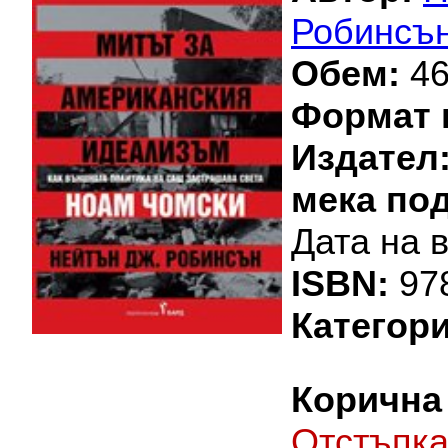
Робинсъ
Обем:
46
Формат 
Издател
мека по
Дата на 
ISBN:
97
Категори
Корична 
Oтстъпк