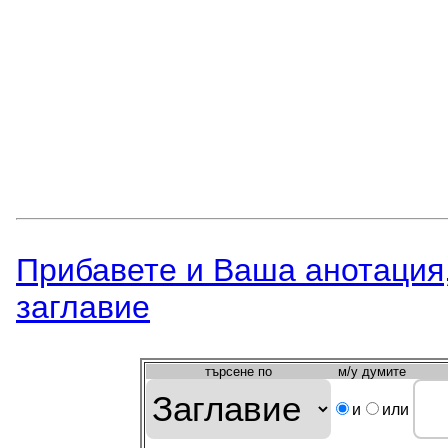
Прибавете и Вашa анотация,
заглавиe
търсeне по
м/у думите
и
или