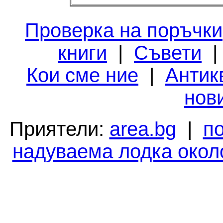
Проверка на поръчки
книги
|
Съвети
Кои сме ние
|
Антик
нов
Приятели:
area.bg
|
п
надуваема лодка окол