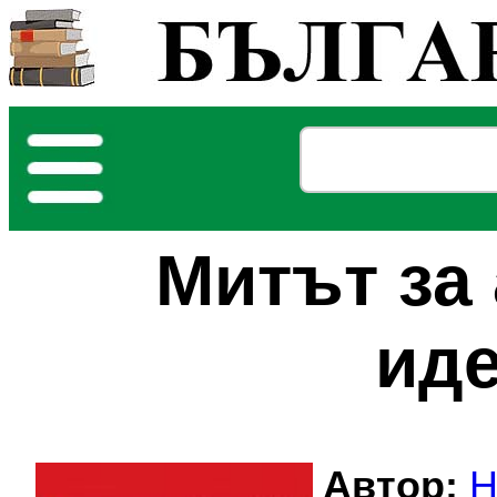
Митът за
ид
Автор:
Н